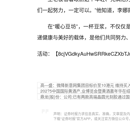
们一起努力，一定可以。”他知道，李娜
在“暖心豆坊”，一杯豆浆，不仅仅
递健康与美好的载体，是他们共同努力
活动：【
8cjVGdkyAuHwSRRkeCZXbTJ
高—盛：微降新意网集团目标价至10港元 维持买
202?5中国国际黄酒产,业博览会暨黄酒嘉年华在
鼎龙{股}份：公司;已有两款高端晶圆光刻胶通过
声明：证券时报力求信息真实、准确，文章提及内
下载“证券时报”官方APP，或关注官方微信公众