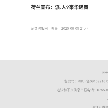
荷兰宣布：派.人?来华磋商
证券时报网
曹晨
2025-08-05 21:44
关
备案号：
粤ICP备09109218
违法和不良信息举报电话：0755-83
深圳证券