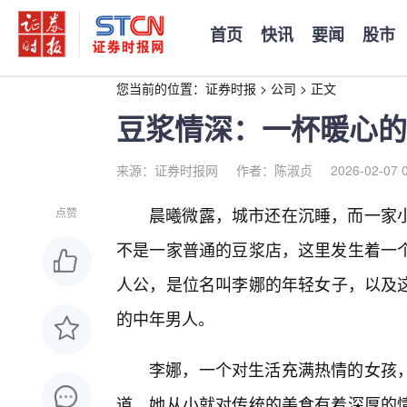
首页
快讯
要闻
股市
您当前的位置：
证券时报
>
公司
>
正文
豆浆情深：一杯暖心的
来源：证券时报网
作者：陈淑贞
2026-02-07 
晨曦微露，城市还在沉睡，而一家
点赞
不是一家普通的豆浆店，这里发生着一
人公，是位名叫李娜的年轻女子，以及
的中年男人。
李娜，一个对生活充满热情的女孩
道。她从小就对传统的美食有着深厚的